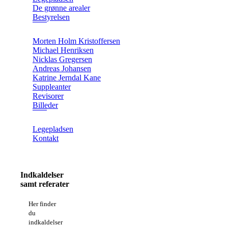
De grønne arealer
Bestyrelsen
Morten Holm Kristoffersen
Michael Henriksen
Nicklas Gregersen
Andreas Johansen
Katrine Jerndal Kane
Suppleanter
Revisorer
Billeder
Legepladsen
Kontakt
Indkaldelser
samt referater
Her finder
du
indkaldelser